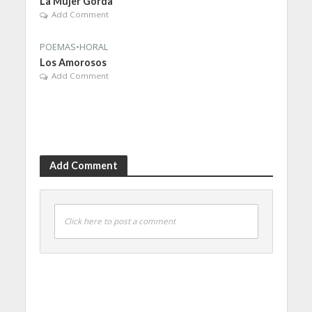
La Mujer Gorda
Add Comment
POEMAS
•
HORAL
Los Amorosos
Add Comment
Add Comment
Click here to post a comment