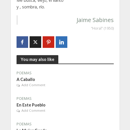
Me busca, viejo, el llanto
y , sombra, río.
Jaime Sabines
“Horal” (1950)
You may also like
POEMAS
A Caballo
Add Comment
POEMAS
En Este Pueblo
Add Comment
POEMAS