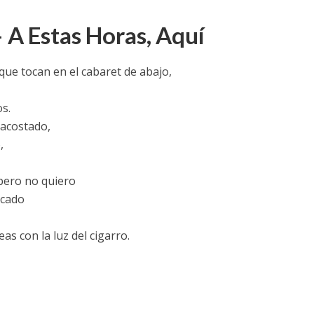
 A Estas Horas, Aquí
que tocan en el cabaret de abajo,
os.
acostado,
,
pero no quiero
ocado
eas con la luz del cigarro.