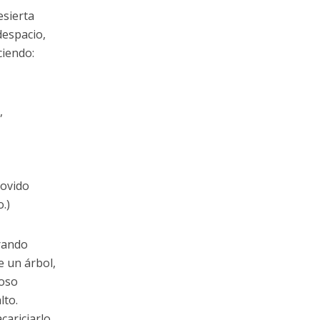
esierta
despacio,
ciendo:
,
lovido
.)
rando
e un árbol,
loso
lto.
cariciarlo.