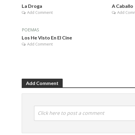
La Droga
A Caballo
Add Comment
Add Com
POEMAS
Los He Visto En El Cine
Add Comment
Add Comment
Click here to post a comment