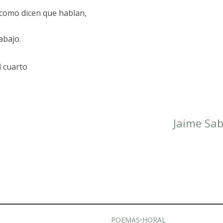
como dicen que hablan,
abajo.
 cuarto
Jaime Sab
POEMAS
•
HORAL