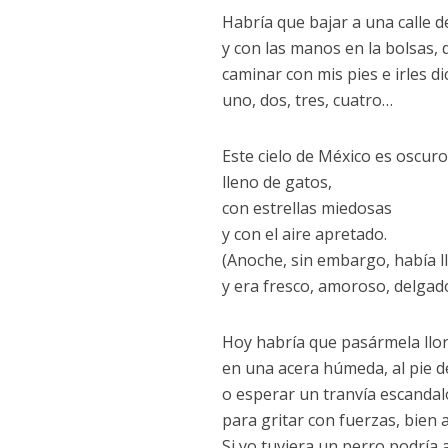
Habría que bajar a una calle d
y con las manos en la bolsas, 
caminar con mis pies e irles di
uno, dos, tres, cuatro…
Este cielo de México es oscuro
lleno de gatos,
con estrellas miedosas
y con el aire apretado.
(Anoche, sin embargo, había l
y era fresco, amoroso, delgado
Hoy habría que pasármela llo
en una acera húmeda, al pie d
o esperar un tranvía escanda
para gritar con fuerzas, bien a
Si yo tuviera un perro podría a