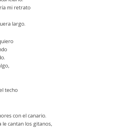
ría mi retrato
uera largo.
quiero
ando
o.
lgo,
,
el techo
ores con el canario.
 le cantan los gitanos,