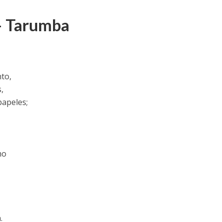
– Tarumba
nto,
,
papeles;
mo
.