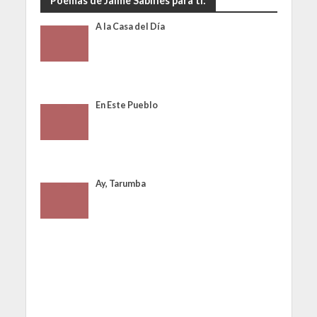
Poemas de Jaime Sabines para ti:
A la Casa del Día
En Este Pueblo
Ay, Tarumba